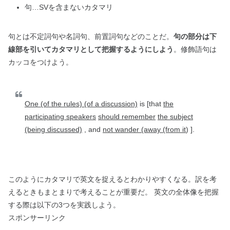
句…SVを含まないカタマリ
句とは不定詞句や名詞句、前置詞句などのことだ。
句の部分は下
線部を引いてカタマリとして把握するようにしよう
。修飾語句は
カッコをつけよう。
One (of the rules) (of a discussion)
is [that
the
participating speakers
should remember
the subject
(being discussed)
, and
not wander (away (from it
) ].
このようにカタマリで英文を捉えるとわかりやすくなる。訳を考
えるときもまとまりで考えることが重要だ。 英文の全体像を把握
する際は以下の3つを実践しよう。
スポンサーリンク