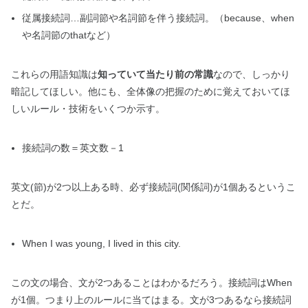
従属接続詞…副詞節や名詞節を伴う接続詞。（because、when
や名詞節のthatなど）
これらの用語知識は
知っていて当たり前の常識
なので、しっかり
暗記してほしい。他にも、全体像の把握のために覚えておいてほ
しいルール・技術をいくつか示す。
接
続詞の数＝英文数－1
英文(節)が2つ以上ある時、必ず接続詞(関係詞)が1個あるというこ
とだ。
When I was young, I lived in this city.
この文の場合、文が2つあることはわかるだろう。接続詞はWhen
が1個。つまり上のルールに当てはまる。文が3つあるなら接続詞