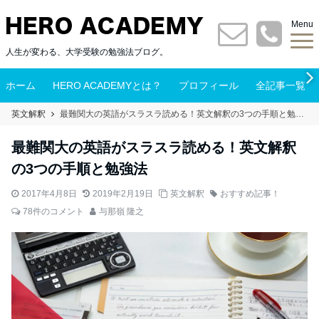
Menu
人生が変わる、大学受験の勉強法ブログ。
ホーム
HERO ACADEMYとは？
プロフィール
全記事一覧
英文解釈
最難関大の英語がスラスラ読める！英文解釈の3つの手順と勉強法
最難関大の英語がスラスラ読める！英文解釈
の3つの手順と勉強法
2017年4月8日
2019年2月19日
英文解釈
おすすめ記事！
78件のコメント
与那嶺 隆之