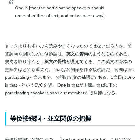
One is [that the participating speakers should
remember the subject, and not wander away].
さっきよりもずいぶん読みやすくなったのではないだろうか。前
置詞句や副詞などの修飾語は、
英文の贅肉のようなもの
である。
贅肉を取り除くと、
英文の骨格が見えてくる
。この英文の骨格の
把握力はとても重要だ。 thatは名詞節を作る接続詞だ。範囲はthe
participating～文末まで。名詞節で文の補語Cである。1文目はOne
is that～というSVC文型。 One is thatが主節。that以下の
participating speakers should rememberが従属節になる。
等位接続詞・並立関係の把握
等位接続詞は全部で６つ。「
and,or,nor,but,so,for
」これは全て