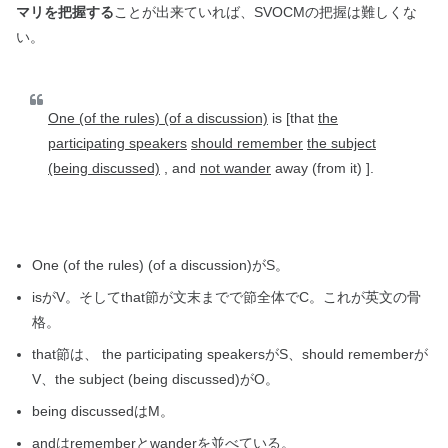
マリを把握する
ことが出来ていれば、SVOCMの把握は難しくな
い。
One (of the rules) (of a discussion)
is [that
the
participating speakers
should remember
the subject
(being discussed)
, and
not wander
away (from it) ].
One (of the rules) (of a discussion)がS。
isがV。そしてthat節が文末までで節全体でC。
これが英文の骨
格。
that節は、 the participating speakersがS、should rememberが
V、the subject (being discussed)がO。
being discussedはM。
andはrememberとwanderを並べている。