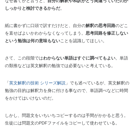
なぜ書くかと言うと、
自分の解釈や和訳がどう間違っていたのか
しっかりと検討できるからだ
。
紙に書かずに口頭で訳すだけだと、自分の
解釈の思考回路
のどこ
を直せばよいかわからなくなってしまう。
思考回路を修正しない
という勉強は何の意味もない
ことを認識してほしい。
さて、この段階では
わからない単語はすぐに調べてもよい
。単語
の類推などは英文解釈の勉強では必要ないと考えている。
「
英文解釈の技術 シリーズ解説
」でも述べているが、英文解釈の
勉強の目的は解釈力を身に付ける事なので、単語調べなどに時間
をかけてはいけないのだ。
しかし、問題文をいちいちコピーするのは手間がかかると思う。
生徒には問題文のPDFファイルをコピーして使わせている。