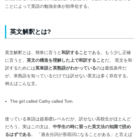
ことによって英語の勉強全体が効率化する。
英文解釈とは?
英文解釈とは、簡単に言うと
和訳すること
である。もう少し正確
に言うと、
英文の構造を理解した上で和訳すること
だ。 英文を和
訳するためには
英単語と英熟語がわかっている
のは最低条件だ
が、単熟語を知っているだけでは訳せない英文は多く存在する。
例えばこんな文。
The girl called Cathy called Tom.
使っている単語は超基礎レベルだが、訳せない高校生がほとんど
だろう。実はこの文は、
中学生の時に習った英文法の知識で読め
るはずである
。 「過去分詞が形容詞になることがある」と言えば