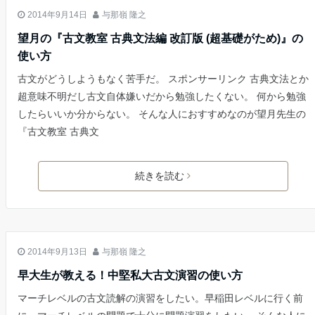
古文
2014年9月14日
与那嶺 隆之
望月の『古文教室 古典文法編 改訂版 (超基礎がため)』の
使い方
古文がどうしようもなく苦手だ。 スポンサーリンク 古典文法とか
超意味不明だし古文自体嫌いだから勉強したくない。 何から勉強
したらいいか分からない。 そんな人におすすめなのが望月先生の
『古文教室 古典文
続きを読む
古文
2014年9月13日
与那嶺 隆之
早大生が教える！中堅私大古文演習の使い方
マーチレベルの古文読解の演習をしたい。早稲田レベルに行く前