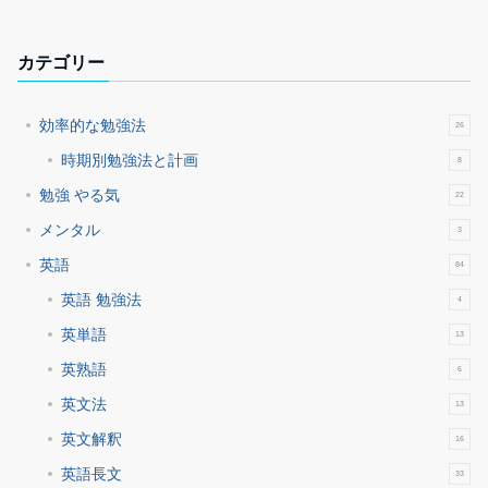
カテゴリー
効率的な勉強法
26
時期別勉強法と計画
8
勉強 やる気
22
メンタル
3
英語
84
英語 勉強法
4
英単語
13
英熟語
6
英文法
13
英文解釈
16
英語長文
33