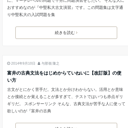
に、マーチレベルの問題で十分に問題演習をしたい。 そんな人に
おすすめなのが『中堅私大古文演習』です。この問題集は文字通
り中堅私大の入試問題を集
続きを読む
古文
2014年9月10日
与那嶺 隆之
富井の古典文法をはじめからていねいに【改訂版】の使
い方
古文がとにかく苦手だ。文法とか分けわからない。活用とか意味
とか接続とか覚えることが多すぎて、テストではいつも赤点ギリ
ギリだ。 スポンサーリンク そんな、古典文法が苦手な人に使って
欲しいのが『富井の古典