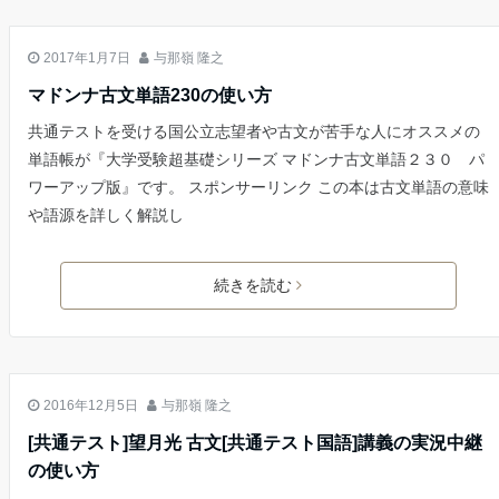
古文
2017年1月7日
与那嶺 隆之
マドンナ古文単語230の使い方
共通テストを受ける国公立志望者や古文が苦手な人にオススメの
単語帳が『大学受験超基礎シリーズ マドンナ古文単語２３０ パ
ワーアップ版』です。 スポンサーリンク この本は古文単語の意味
や語源を詳しく解説し
続きを読む
古文
2016年12月5日
与那嶺 隆之
[共通テスト]望月光 古文[共通テスト国語]講義の実況中継
の使い方