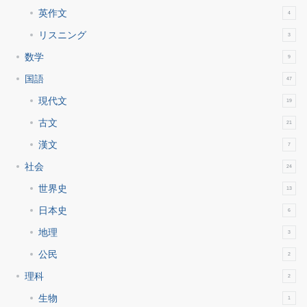
英作文
4
リスニング
3
数学
9
国語
47
現代文
19
古文
21
漢文
7
社会
24
世界史
13
日本史
6
地理
3
公民
2
理科
2
生物
1