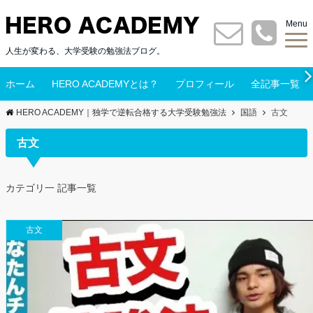
Menu
人生が変わる、大学受験の勉強法ブログ。
ホーム
HERO ACADEMYとは？
プロフィール
全記事一覧
HERO ACADEMY｜独学で逆転合格する大学受験勉強法
国語
古文
古文
カテゴリ一 記事一覧
古文