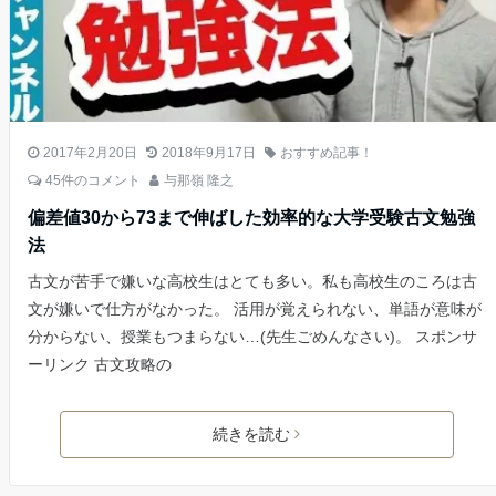
2017年2月20日
2018年9月17日
おすすめ記事！
45件のコメント
与那嶺 隆之
偏差値30から73まで伸ばした効率的な大学受験古文勉強
法
古文が苦手で嫌いな高校生はとても多い。私も高校生のころは古
文が嫌いで仕方がなかった。 活用が覚えられない、単語が意味が
分からない、授業もつまらない…(先生ごめんなさい)。 スポンサ
ーリンク 古文攻略の
続きを読む