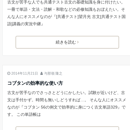
古文が苦手な人でも共通テスト古文の基礎知識を身に付けたい。
一冊で単語・文法・読解・和歌などの必修知識もおぼえたい。そ
んな人にオススメなのが『[共通テスト]望月光 古文[共通テスト国
語]講義の実況中継』
続きを読む
古文
2014年11月21日
与那嶺 隆之
コブタンの効率的な使い方
古文が苦手なのでさっさとどうにかしたい。試験が近いけど、古
文は手付かず。時間も無いしどうすれば…。 そんな人にオススメ
なのが『コブタン 56の例文で効率的に身につく古文単語329』で
す。 この単語帳は