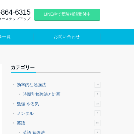
-864-6315
LINE@で受験相談受付中
ターステップアップ
事一覧
お問い合わせ
カテゴリー
効率的な勉強法
26
時期別勉強法と計画
8
勉強 やる気
22
メンタル
3
英語
84
英語 勉強法
4