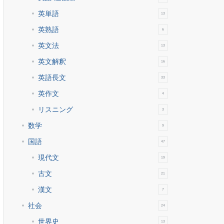
英単語
13
英熟語
6
英文法
13
英文解釈
16
英語長文
33
英作文
4
リスニング
3
数学
9
国語
47
現代文
19
古文
21
漢文
7
社会
24
世界史
13