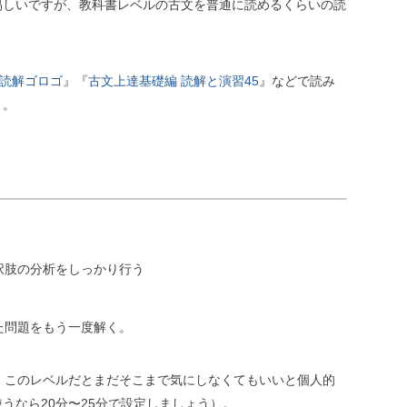
易しいですが、教科書レベルの古文を普通に読めるくらいの読
読解ゴロゴ
』『
古文上達基礎編 読解と演習45
』などで読み
う。
択肢の分析をしっかり行う
た問題をもう一度解く。
、このレベルだとまだそこまで気にしなくてもいいと個人的
うなら20分〜25分で設定しましょう）。