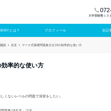
072
大学受験塾ミス
ADEMYとは？
プロフィール
全記
国語
古文
マーク式基礎問題集古文19の効率的な使い方
の効率的な使い方
難しくないレベルの問題で演習をしたい。
問題集19古文』です。