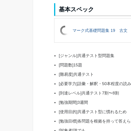
基本スペック
マーク式基礎問題集 19 古文
[ジャンル]共通テスト型問題集
[問題数]15題
[難易度]共通テスト
[必要学力]語彙・解釈・50本程度の読
[到達レベル]共通テスト7割〜8割
[勉強期間]3週間
[使用目的]共通テスト型に慣れるため
[勉強目標]各問題を根拠を持って答え
[対象者]誰でも