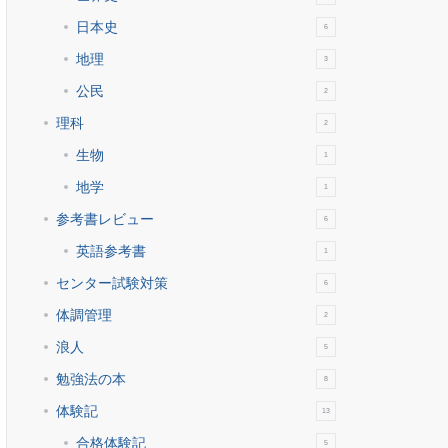
日本史
6
地理
3
公民
2
理科
2
生物
1
地学
1
参考書レビュー
6
英語参考書
1
センター試験対策
6
体調管理
2
浪人
5
勉強法の本
8
体験記
13
合格体験記
5