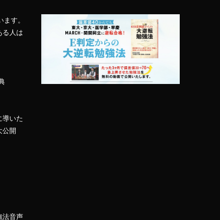
います。
ある人は
典
に導いた
大公開
強法音声