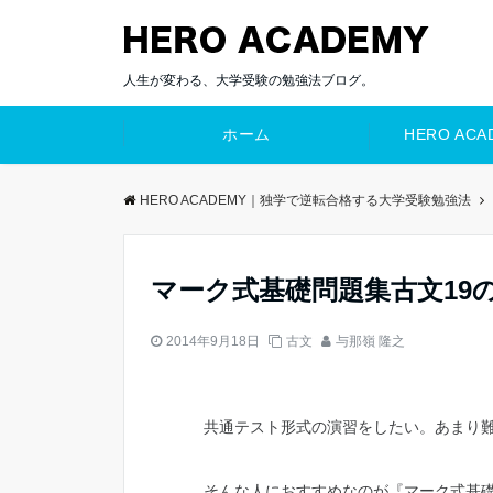
人生が変わる、大学受験の勉強法ブログ。
ホーム
HERO AC
HERO ACADEMY｜独学で逆転合格する大学受験勉強法
マーク式基礎問題集古文19
2014年9月18日
古文
与那嶺 隆之
共通テスト形式の演習をしたい。あまり
そんな人におすすめなのが『マーク式基礎