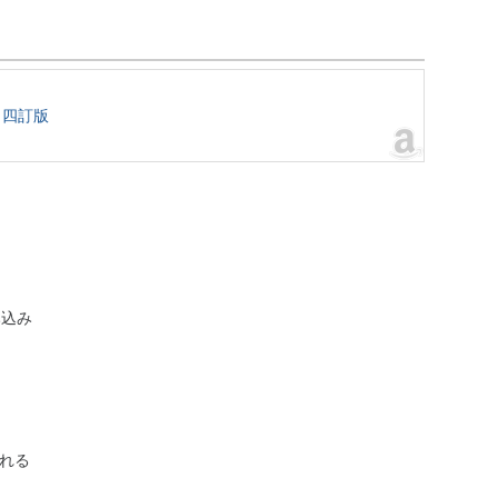
 四訂版
み込み
られる