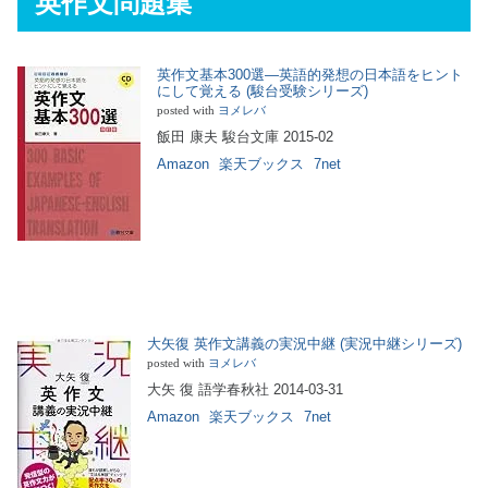
英作文問題集
英作文基本300選―英語的発想の日本語をヒント
にして覚える (駿台受験シリーズ)
posted with
ヨメレバ
飯田 康夫 駿台文庫 2015-02
Amazon
楽天ブックス
7net
大矢復 英作文講義の実況中継 (実況中継シリーズ)
posted with
ヨメレバ
大矢 復 語学春秋社 2014-03-31
Amazon
楽天ブックス
7net