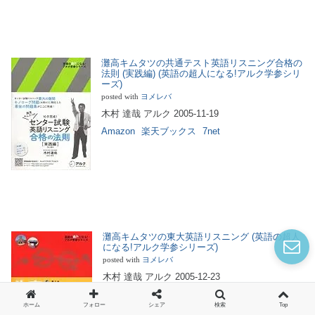
灘高キムタツの共通テスト英語リスニング合格の
法則 (実践編) (英語の超人になる!アルク学参シリ
ーズ)
posted with
ヨメレバ
木村 達哉 アルク 2005-11-19
Amazon
楽天ブックス
7net
灘高キムタツの東大英語リスニング (英語の超人
になる!アルク学参シリーズ)
posted with
ヨメレバ
木村 達哉 アルク 2005-12-23
Amazon
楽天ブックス
7net
ホーム
フォロー
シェア
検索
Top