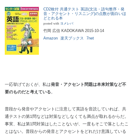
CD2枚付 共通テスト 英語(文法・語句整序・発
音・アクセント・リスニング)の点数が面白いほ
どとれる本
posted with
ヨメレバ
竹岡 広信 KADOKAWA 2015-10-14
Amazon
楽天ブックス
7net
一応挙げておくが、私は
発音・アクセント問題は本来対策など不
要のものだと考えている
。
普段から発音やアクセントに注意して英語を音読していれば、共
通テストの第1問などは対策などしなくても満点が取れるからだ。
事実、私は第1問対策はしたことないが、一度もそこで落としたこ
とはない。普段からの発音とアクセントをどれだけ意識している