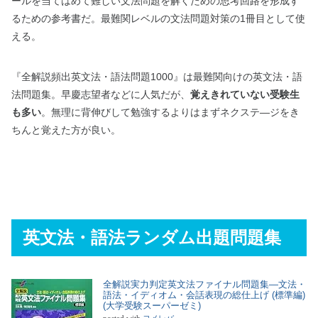
ールを当てはめて難しい文法問題を解くための思考回路を形成す
るための参考書だ。最難関レベルの文法問題対策の1冊目として使
える。
『全解説頻出英文法・語法問題1000』は最難関向けの英文法・語
法問題集。早慶志望者などに人気だが、
覚えきれていない受験生
も多い
。無理に背伸びして勉強するよりはまずネクステ―ジをき
ちんと覚えた方が良い。
英文法・語法ランダム出題問題集
全解説実力判定英文法ファイナル問題集―文法・
語法・イディオム・会話表現の総仕上げ (標準編)
(大学受験スーパーゼミ)