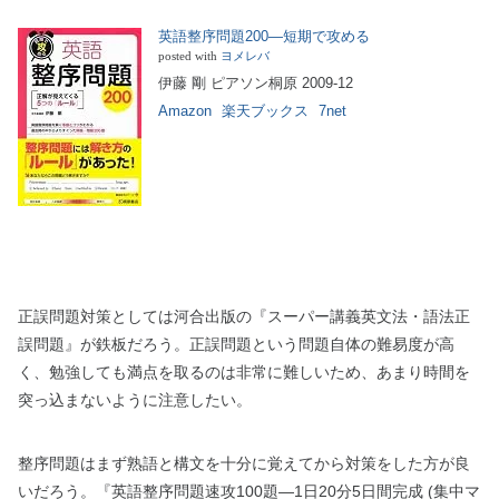
英語整序問題200―短期で攻める
posted with
ヨメレバ
伊藤 剛 ピアソン桐原 2009-12
Amazon
楽天ブックス
7net
正誤問題対策としては河合出版の『スーパー講義英文法・語法正
誤問題』が鉄板だろう。正誤問題という問題自体の難易度が高
く、勉強しても満点を取るのは非常に難しいため、あまり時間を
突っ込まないように注意したい。
整序問題はまず熟語と構文を十分に覚えてから対策をした方が良
いだろう。『英語整序問題速攻100題―1日20分5日間完成 (集中マ