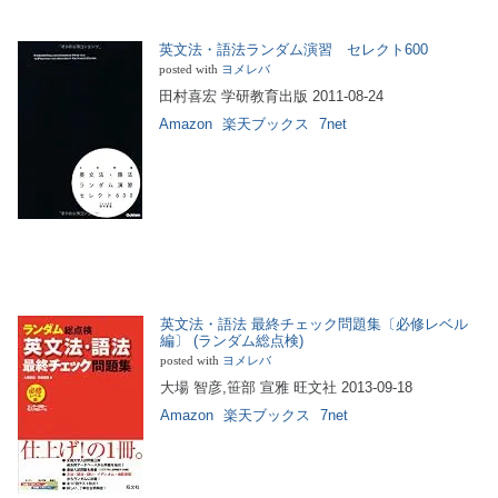
英文法・語法ランダム演習 セレクト600
posted with
ヨメレバ
田村喜宏 学研教育出版 2011-08-24
Amazon
楽天ブックス
7net
英文法・語法 最終チェック問題集〔必修レベル
編〕 (ランダム総点検)
posted with
ヨメレバ
大場 智彦,笹部 宣雅 旺文社 2013-09-18
Amazon
楽天ブックス
7net