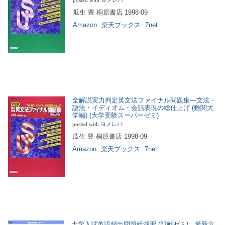
posted with
ヨメレバ
瓜生 豊 桐原書店 1998-09
Amazon
楽天ブックス
7net
全解説実力判定英文法ファイナル問題集―文法・
語法・イディオム・会話表現の総仕上げ (難関大
学編) (大学受験スーパーゼミ)
posted with
ヨメレバ
瓜生 豊 桐原書店 1998-09
Amazon
楽天ブックス
7net
大学入試英語頻出問題総演習 (即戦ゼミ) 最新六