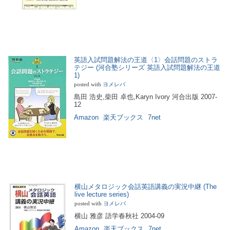
英語入試問題解法の王道〈1〉会話問題のストラ
テジー (河合塾シリーズ 英語入試問題解法の王道
1)
posted with
ヨメレバ
島田 浩史,柴田 卓也,Karyn Ivory 河合出版 2007-
12
Amazon
楽天ブックス
7net
横山メタロジック会話英語講義の実況中継 (The
live lecture series)
posted with
ヨメレバ
横山 雅彦 語学春秋社 2004-09
Amazon
楽天ブックス
7net