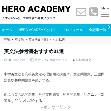
Menu
人生が変わる、大学受験の勉強法ブログ。
ホーム
HERO ACADEMYとは？
プロフィール
全記事一覧
英語
英文法
英文法参考書おすすめ31選
英文法参考書おすすめ31選
2014年2月26日
英文法
25件のコメント
与那嶺 隆之
中学英文法と高校英文法の理解用の講義本、文法問題集、正誤問
題集や整序問題集を紹介する。
他にも英会話問題集、英作文問題集、発音問題集、リスニング対
策集なども少し紹介する。
スポンサーリンク