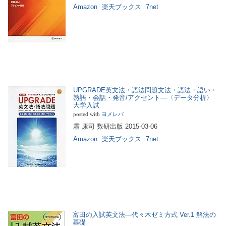
Amazon
楽天ブックス
7net
UPGRADE英文法・語法問題文法・語法・語い・
熟語・会話・発音/アクセント―〈データ分析〉
大学入試
posted with
ヨメレバ
霜 康司 数研出版 2015-03-06
Amazon
楽天ブックス
7net
富田の入試英文法―代々木ゼミ方式 Ver.1 解法の
基礎