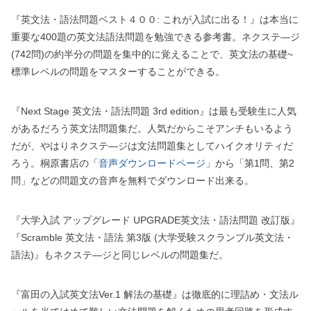
『英文法・語法問題ベスト４００: これが入試に出る！
』は本当に
重要な400題の英文法語法問題を勉強できる参考書。ネクステ―ジ
(742問)の約半分の問題を集中的に覚えることで、英文法の基礎~
標準レベルの問題をマスターすることができる。
『Next Stage 英文法・語法問題 3rd edition
』は最も受験生に人気
があるだろう英文法問題集だ。人気だからこそアンチもいるよう
だが、やはりネクステ―ジは文法問題集としてハイクオリティだ
ろう。桐原書店の「
音声ダウンロードページ
」から「第1問、第2
問」などの問題文の音声を無料でダウンロード出来る。
『大学入試 アップグレード UPGRADE英文法・語法問題 改訂版
』
『Scramble 英文法・語法 第3版 (大学受験スクランブル英文法・
語法)』もネクステ―ジと同じレベルの問題集だ。
『富田の入試英文法Ver.1 解法の基礎
』は徹底的に理詰め・文法ル