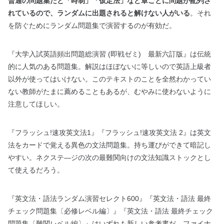
普通の問題集だと「時制」「仮定法」など章ごとに問題が配列さ
れているので、ランダムに出題されると解けない人がいる
。それ
を防ぐためにランダム問題集で演習するのが有効だ。
『大学入試英語頻出問題総演習 (即戦ゼミ) 最新六訂版』は伝統
的に人気のある問題集。解説はほぼないに等しいので英語上級者
以外が使ってはいけない。このテキストのことを全然わかってい
ない教師がたまに薦めることもあるが、むやみに使わないように
注意してほしい。
『フラッシュ!速攻英文法1
』『フラッシュ!速攻英文法 2
』は英文
法をカードで覚える異色の文法問題集。持ち運びができて暗記し
やすい。ネクステ―ジの次の最難関向けの文法知識ストックとし
て使えるだろう。
『英文法・語法ランダム演習セレクト600
』『英文法・語法 最終
チェック問題集〔必修レベル編〕』『英文法・語法 最終チェック
問題集〔難関レベル編〕』はいずれも新しい参考書だ。ファイナ