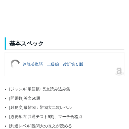
基本スペック
速読英単語 上級編 改訂第５版
[ジャンル]単語帳+長文読み込み集
[問題数]英文50題
[難易度]最難関：難関大二次レベル
[必要学力]共通テスト9割、マーチ合格点
[到達レベル]難関大の長文が読める