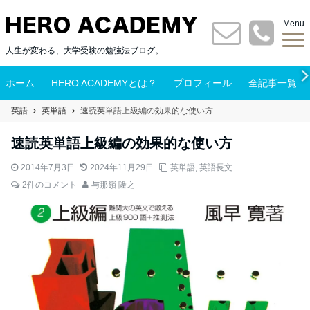
Menu
人生が変わる、大学受験の勉強法ブログ。
ホーム
HERO ACADEMYとは？
プロフィール
全記事一覧
英語
英単語
速読英単語上級編の効果的な使い方
速読英単語上級編の効果的な使い方
2014年7月3日
2024年11月29日
英単語
,
英語長文
2件のコメント
与那嶺 隆之