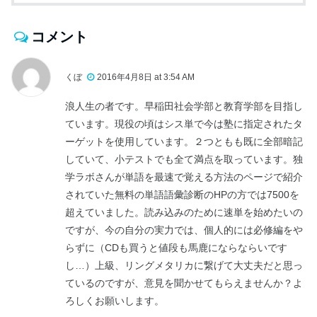
コメント
くぼ
2016年4月8日 at 3:54 AM
浪人生の者です。早稲田社会学部と教育学部を目指し
ています。現役の頃はシス単で今は塾に指定されたタ
ーゲットを使用しています。２つともも既に全部暗記
していて、小テストでも全て満点を取っています。独
学ラボさんが単語を最速で覚える方法のページで紹介
されていた無料の単語語彙診断のHPの方では7500を
超えていました。読み込みのために速単を始めたいの
ですが、今の自分の実力では、個人的には必修編をや
らずに（CDも買うと値段も馬鹿にならならいです
し…）上級、リングメタリカに繋げて大丈夫だと思っ
ているのですが、意見を聞かせてもらえませんか？よ
ろしくお願いします。