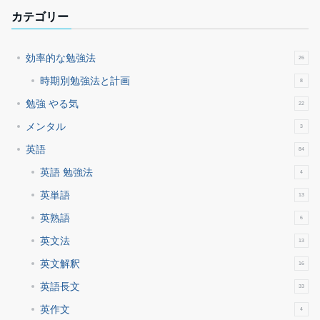
カテゴリー
効率的な勉強法
26
時期別勉強法と計画
8
勉強 やる気
22
メンタル
3
英語
84
英語 勉強法
4
英単語
13
英熟語
6
英文法
13
英文解釈
16
英語長文
33
英作文
4