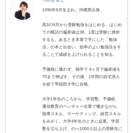
与那嶺 隆之
1990年8月生まれ。沖縄県出身。
高3の9月から受験勉強をはじめる。はじめ
ての模試の偏差値は38。1度は受験に挫折
するも、あるとき本屋で手にした「勉強
法」の本と出会い、効率のよい勉強法をす
ることで成績を上げられることを知る。
予備校に通わず、独学で 4ヶ月で偏差値を
70まで伸ばす。その後、1年間の自宅浪人
を経て早稲田大学に合格。
大学1年生のころから、学習塾、予備校、
通信教育のベンチャー企業で働きながら、
指導スキル、マーケティング、経営スキル
をみがく。大学4年生のときに起業。学習
塾を立ち上げ、のべ1000人以上の受験生に