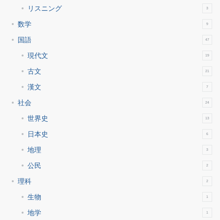
リスニング
3
数学
9
国語
47
現代文
19
古文
21
漢文
7
社会
24
世界史
13
日本史
6
地理
3
公民
2
理科
2
生物
1
地学
1