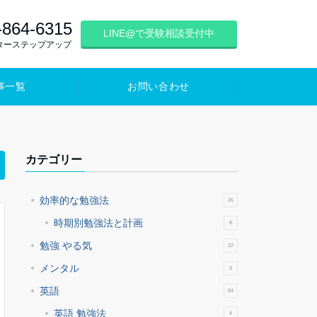
-864-6315
LINE@で受験相談受付中
ターステップアップ
事一覧
お問い合わせ
カテゴリー
効率的な勉強法
26
時期別勉強法と計画
8
勉強 やる気
22
メンタル
3
英語
84
英語 勉強法
4