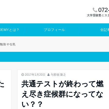
072
大学受験塾ミス
ADEMYとは？
プロフィール
全記
勉強 やる気
勉強 やる気
2017年1月20日
与那嶺 隆之
た
共通テストが終わって燃
え尽き症候群になってな
い？？