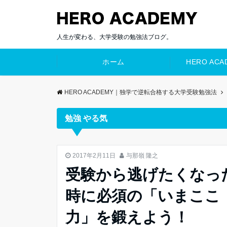
人生が変わる、大学受験の勉強法ブログ。
ホーム
HERO AC
HERO ACADEMY｜独学で逆転合格する大学受験勉強法
勉強 やる気
勉強 やる気
2017年2月11日
与那嶺 隆之
受験から逃げたくなっ
時に必須の「いまここ
力」を鍛えよう！