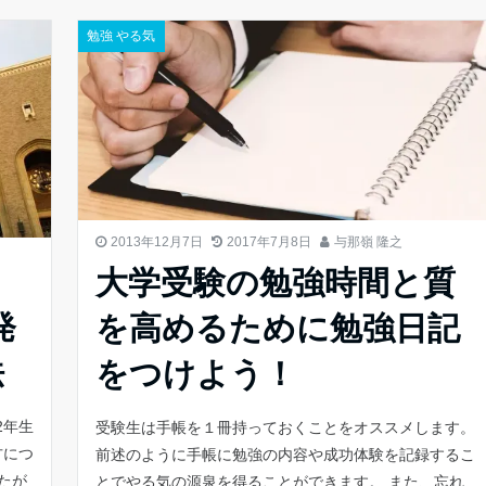
勉強 やる気
2013年12月7日
2017年7月8日
与那嶺 隆之
大学受験の勉強時間と質
発
を高めるために勉強日記
法
をつけよう！
2年生
受験生は手帳を１冊持っておくことをオススメします。
方につ
前述のように手帳に勉強の内容や成功体験を記録するこ
たが
とでやる気の源泉を得ることができます。 また、忘れ