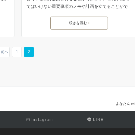
てはいけない重要事項のメモや計画を立てることがで
続きを読む
前へ
1
2
よなたん w
Instagram
LINE