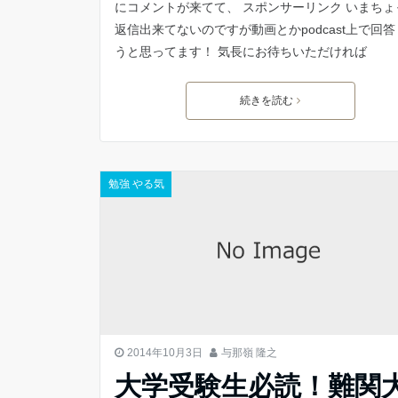
にコメントが来てて、 スポンサーリンク いまちょ
返信出来てないのですが動画とかpodcast上で回
うと思ってます！ 気長にお待ちいただければ
続きを読む
勉強 やる気
2014年10月3日
与那嶺 隆之
大学受験生必読！難関