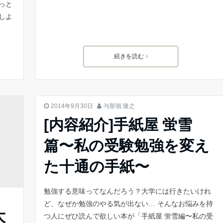
っと
答しよ
続きを読む
勉強 やる気
2014年9月30日
与那嶺 隆之
[内容紹介]手紙屋 蛍雪
篇〜私の受験勉強を変え
た十通の手紙〜
勉強する意味ってなんだろう？大学には行きたいけれ
ど、なぜか勉強のやる気が出ない… そんなお悩みを持
大
つ人にぜひ読んで欲しい本が「手紙屋 蛍雪編〜私の受