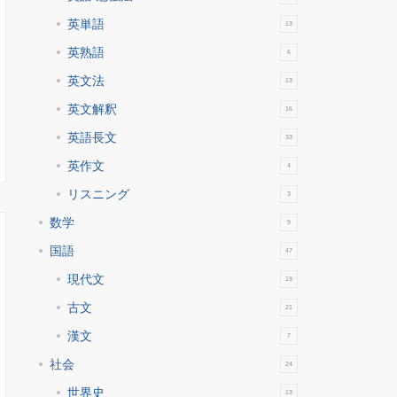
英単語
13
英熟語
6
英文法
13
英文解釈
16
英語長文
33
英作文
4
リスニング
3
数学
9
国語
47
現代文
19
古文
21
漢文
7
社会
24
世界史
13