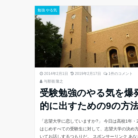
勉強 やる気
2014年2月1日
2019年2月17日
1件のコメント
与那嶺 隆之
受験勉強のやる気を爆
的に出すための9の方
「志望大学に恋していますか?」 今日は高校1年・
はじめすべての受験生に対して、志望大学の決め
いてお話しするつもりだ。 スポンサーリンク あな