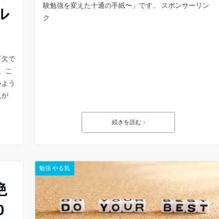
験勉強を変えた十通の手紙〜」です。 スポンサーリン
ル
ク
可欠で
、こ
いよう
人が
続きを読む
勉強 やる気
絶
0