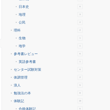
日本史
6
地理
3
公民
2
理科
2
生物
1
地学
1
参考書レビュー
6
英語参考書
1
センター試験対策
6
体調管理
2
浪人
5
勉強法の本
8
体験記
13
合格体験記
5