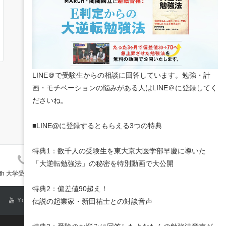
LINE＠で受験生からの相談に回答しています。勉強・計
画・モチベーションの悩みがある人はLINE＠に登録してく
ださいね。
■LINE@に登録するともらえる3つの特典
特典1：数千人の受験生を東大京大医学部早慶に導いた
072-864-6315
「大逆転勉強法」の秘密を特別動画で大公開
公式HP
ith 大学受験塾ミスターステップアップ
特典2：偏差値90超え！
YouTube
Feedly
伝説の起業家・新田祐士との対談音声