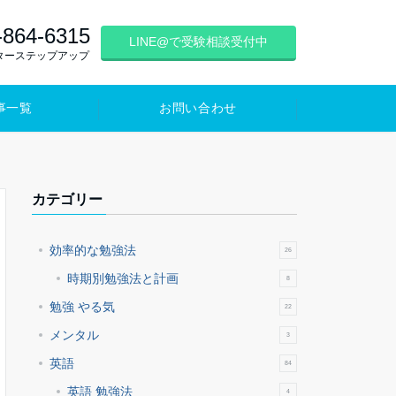
-864-6315
LINE@で受験相談受付中
ターステップアップ
事一覧
お問い合わせ
カテゴリー
効率的な勉強法
26
時期別勉強法と計画
8
勉強 やる気
22
メンタル
3
英語
84
英語 勉強法
4