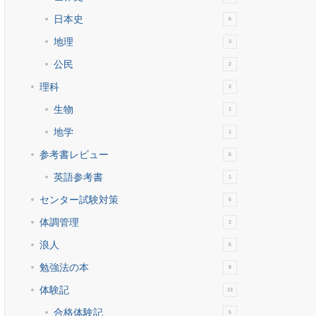
日本史
6
地理
3
公民
2
理科
2
生物
1
地学
1
参考書レビュー
6
英語参考書
1
センター試験対策
6
体調管理
2
浪人
5
勉強法の本
8
体験記
13
合格体験記
5