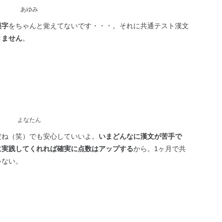
あゆみ
漢字
をちゃんと覚えてないです・・・。それに共通テスト漢文
きません
。
よなたん
だね（笑）でも安心していいよ。
いまどんなに漢文が苦手で
に実践してくれれば確実に点数はアップする
から。1ヶ月で共
ゃない。