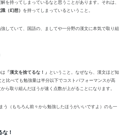
誤解を持ってしまっているなと思うことがあります。それは、
意識（幻想）
を持ってしまっているということ。
勉強していて、国語の、ましてや一分野の漢文に本気で取り組
」
のは
「漢文を捨てるな！」
ということ。なぜなら、漢文ほど知
文と比べても勉強量は半分以下でコストパフォーマンスが高
文から取り組んだほうが速く点数が上がることになります。
しまう（もちろん前々から勉強したほうがいいですよ）のも一
るな！