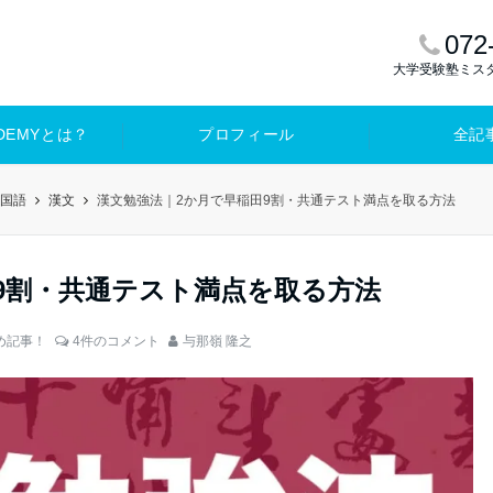
072
大学受験塾ミス
ADEMYとは？
プロフィール
全記
国語
漢文
漢文勉強法｜2か月で早稲田9割・共通テスト満点を取る方法
9割・共通テスト満点を取る方法
め記事！
4件のコメント
与那嶺 隆之