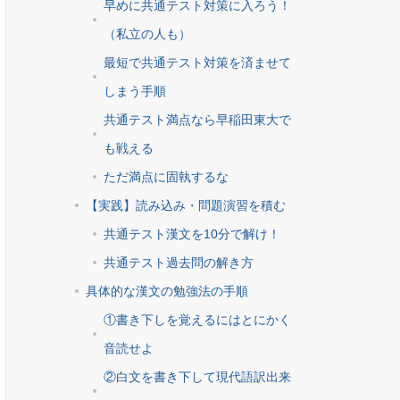
早めに共通テスト対策に入ろう！
（私立の人も）
最短で共通テスト対策を済ませて
しまう手順
共通テスト満点なら早稲田東大で
も戦える
ただ満点に固執するな
【実践】読み込み・問題演習を積む
共通テスト漢文を10分で解け！
共通テスト過去問の解き方
具体的な漢文の勉強法の手順
①書き下しを覚えるにはとにかく
音読せよ
②白文を書き下して現代語訳出来