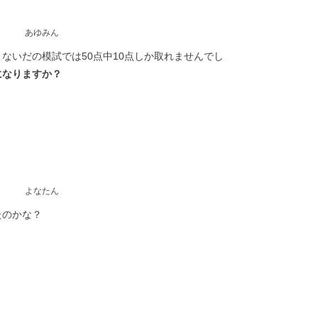
あゆみん
ないだの模試では50点中10点しか取れませんでし
になりますか？
よなたん
たのかな？