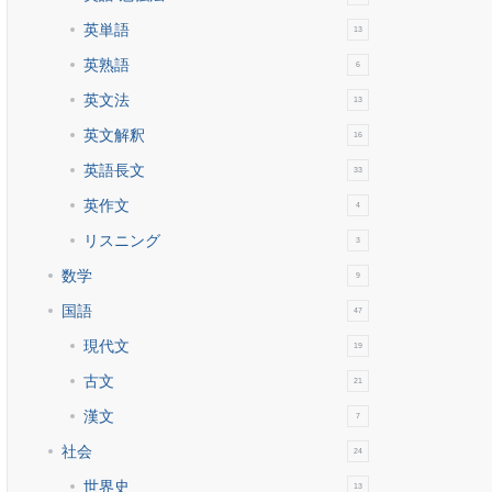
英単語
13
英熟語
6
英文法
13
英文解釈
16
英語長文
33
英作文
4
リスニング
3
数学
9
国語
47
現代文
19
古文
21
漢文
7
社会
24
世界史
13