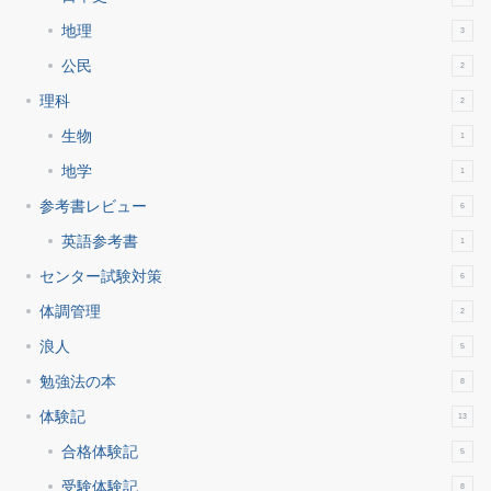
地理
3
公民
2
理科
2
生物
1
地学
1
参考書レビュー
6
英語参考書
1
センター試験対策
6
体調管理
2
浪人
5
勉強法の本
8
体験記
13
合格体験記
5
受験体験記
8