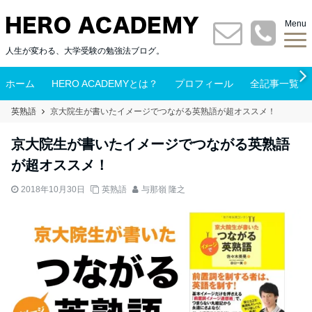
Menu
人生が変わる、大学受験の勉強法ブログ。
ホーム
HERO ACADEMYとは？
プロフィール
全記事一覧
英熟語
京大院生が書いたイメージでつながる英熟語が超オススメ！
京大院生が書いたイメージでつながる英熟語
が超オススメ！
2018年10月30日
英熟語
与那嶺 隆之