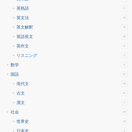
英熟語
6
英文法
13
英文解釈
16
英語長文
33
英作文
4
リスニング
3
数学
9
国語
47
現代文
19
古文
21
漢文
7
社会
24
世界史
13
日本史
6