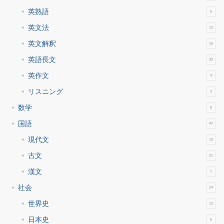
英熟語
6
英文法
13
英文解釈
16
英語長文
33
英作文
4
リスニング
3
数学
9
国語
47
現代文
19
古文
21
漢文
7
社会
24
世界史
13
日本史
6