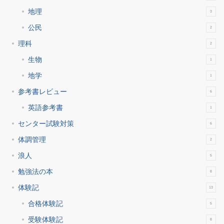
地理
3
公民
2
理科
2
生物
1
地学
1
参考書レビュー
6
英語参考書
1
センター試験対策
6
体調管理
2
浪人
5
勉強法の本
8
体験記
13
合格体験記
5
受験体験記
8