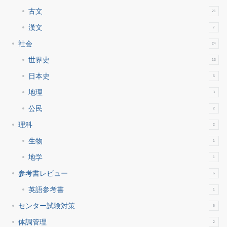
古文
21
漢文
7
社会
24
世界史
13
日本史
6
地理
3
公民
2
理科
2
生物
1
地学
1
参考書レビュー
6
英語参考書
1
センター試験対策
6
体調管理
2