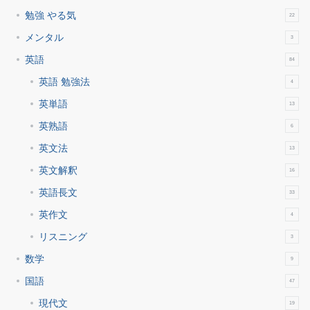
勉強 やる気
22
メンタル
3
英語
84
英語 勉強法
4
英単語
13
英熟語
6
英文法
13
英文解釈
16
英語長文
33
英作文
4
リスニング
3
数学
9
国語
47
現代文
19