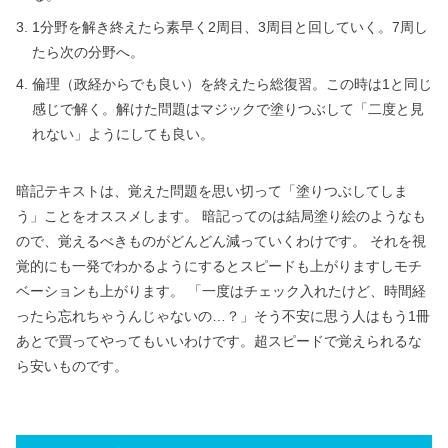
1分野を解き終えたら素早く2周目、3周目と回していく。7周し
たら次の分野へ。
倫理（政経からでも良い）を終えたら総復習。この時は1と同じ
感じで解く。解けた問題はマジックで塗りつぶして「二度と見
れない」ようにしても良い。
暗記テキストは、覚えた問題を思い切って「塗りつぶしてしま
う」ことをオススメします。 暗記ってのは結局塗り絵のようなも
ので、覚えるべきものがどんどん減っていくわけです。 それを視
覚的にも一発でわかるようにするとスピードも上がりますしモチ
ベーションも上がります。 「一度はチェック入れたけど、時間経
ったら忘れちゃうんじゃないの…？」そう不安に思う人はもう1冊
あとで買ってやってもいいわけです。超スピードで覚えられるな
ら安いものです。